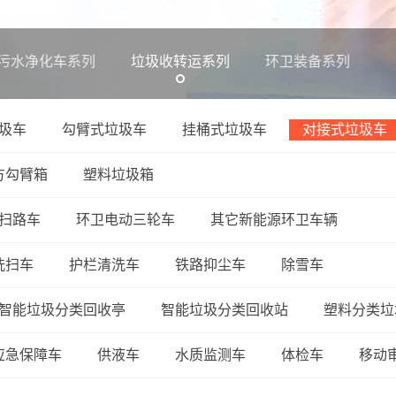
污水净化车系列
垃圾收转运系列
环卫装备系列
圾车
勾臂式垃圾车
挂桶式垃圾车
对接式垃圾车
方勾臂箱
塑料垃圾箱
扫路车
环卫电动三轮车
其它新能源环卫车辆
洗扫车
护栏清洗车
铁路抑尘车
除雪车
智能垃圾分类回收亭
智能垃圾分类回收站
塑料分类垃
应急保障车
供液车
水质监测车
体检车
移动