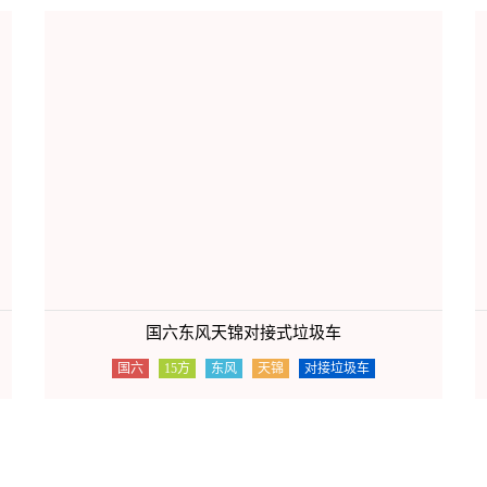
国六东风天锦对接式垃圾车
国六
15方
东风
天锦
对接垃圾车