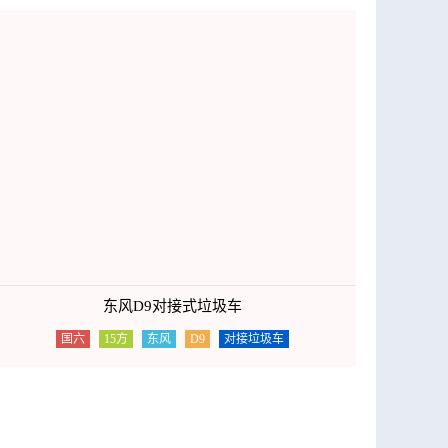
东风D9对接式垃圾车
国六
15方
东风
D9
对接垃圾车