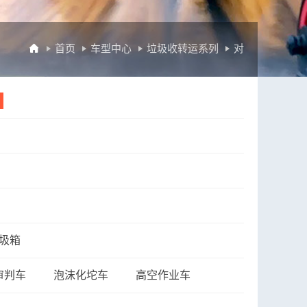

首页
车型中心
垃圾收转运系列
对
接式垃圾车
圾箱
审判车
泡沫化坨车
高空作业车