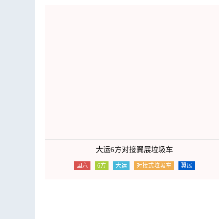
大运6方对接翼展垃圾车
国六
6方
大运
对接式垃圾车
翼展