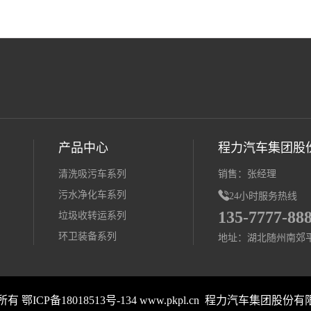
产品中心
程力汽车集团股
清洗吸污车系列
销售：张经理
污水净化车系列

24小时服务热线
135-7777-88
垃圾收转运系列
环卫装备系列
地址：湖北随州南郊
版权所有
鄂ICP备18018513号-134
www.pkpl.cn 程力汽车集团股