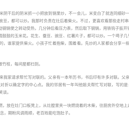
阴干后的阴米抓一小把放到锅里炒，不一会儿，米变白了就连同细砂一
豌豆，都可以炒。我那时负责在灶后着柴火。不过，更喜欢看那些走村串
动钢锅使之转动受热，几分钟后看压力表，然后取下钢锅，用铁钩子扳开钢
鼓鼓的玉米花。花生、蚕豆、豌豆、红薯片子，都可以炒。一个塆子几乎
的，谁家提供柴火。小孩子忙着抱柴，围着看。先炒的人家都会分享一
竹枝，每间屋都扫到。
我家请求帮忙写对联的。父亲有一本年历书，书后印有许多对联。父亲
对折以确定字的中心点。我的邻居有一年叫他姐夫帮忙写对联，写的是:
笑谈。
放在灶门口板凳上，从灶膛里夹一块燃烧着的木柴，往厨房外空地上走
观念，期盼风调雨顺，老百姓能吃饱肚子。