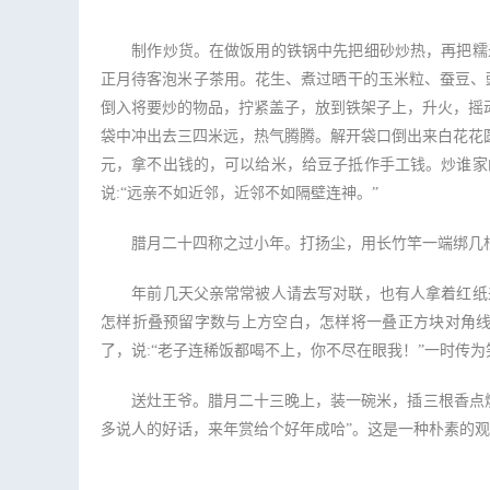
制作炒货。在做饭用的铁锅中先把细砂炒热，再把糯米
正月待客泡米子茶用。花生、煮过晒干的玉米粒、蚕豆、
倒入将要炒的物品，拧紧盖子，放到铁架子上，升火，摇
袋中冲出去三四米远，热气腾腾。解开袋口倒出来白花花圆
元，拿不出钱的，可以给米，给豆子抵作手工钱。炒谁家
说:“远亲不如近邻，近邻不如隔壁连神。”
腊月二十四称之过小年。打扬尘，用长竹竿一端绑几根
年前几天父亲常常被人请去写对联，也有人拿着红纸来
怎样折叠预留字数与上方空白，怎样将一叠正方块对角线
了，说:“老子连稀饭都喝不上，你不尽在眼我！”一时传为
送灶王爷。腊月二十三晚上，装一碗米，插三根香点燃，
多说人的好话，来年赏给个好年成哈”。这是一种朴素的