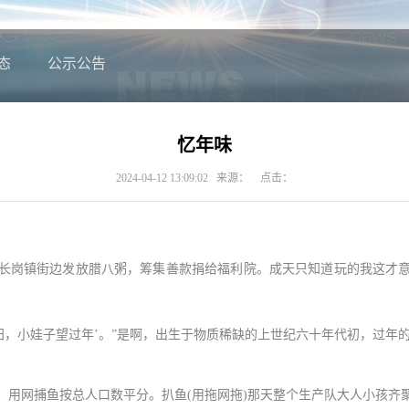
态
公示公告
忆年味
2024-04-12 13:09:02 来源： 点击：
岗镇街边发放腊八粥，筹集善款捐给福利院。成天只知道玩的我这才意
，小娃子望过年’。”是啊，出生于物质稀缺的上世纪六十年代初，过年
网捕鱼按总人口数平分。扒鱼(用拖网拖)那天整个生产队大人小孩齐