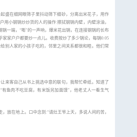
起盛在细网眼筛子里抖动筛下细砂，分离出米花子，用作
户用小钢锅炒炒货的人的操作:擦拭钢锅内壁，内壁涂油，
锅一端，“嘭"的一声响，爆米花出锅，在连接钢锅的长布
家家户户都要炒一点儿。收费按炒了多少锅论，每锅0.05
些给别人家的小孩子吃的，邻里之间关系都很和睦。他们常
让来客自己从书上挑选中意的联句，我帮忙牵纸。知道了
“有鱼肉不吃豆腐，有米饭另加面馍”，他老丈人一看生气
，放在地上。口中念到:“请灶王爷上天，多说人间的苦，