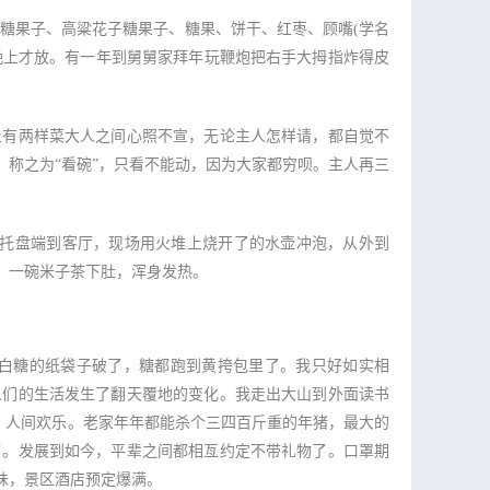
糖果子、高粱花子糖果子、糖果、饼干、红枣、顾嘴(学名
晚上才放。有一年到舅舅家拜年玩鞭炮把右手大拇指炸得皮
有两样菜大人之间心照不宣，无论主人怎样请，都自觉不
称之为“看碗”，只看不能动，因为大家都穷呗。主人再三
托盘端到客厅，现场用火堆上烧开了的水壶冲泡，从外到
，一碗米子茶下肚，浑身发热。
白糖的纸袋子破了，糖都跑到黄挎包里了。我只好如实相
人们的生活发生了翻天覆地的变化。我走出大山到外面读书
断，人间欢乐。老家年年都能杀个三四百斤重的年猪，最大的
了。发展到如今，平辈之间都相亙约定不带礼物了。口罩期
味，景区酒店预定爆满。