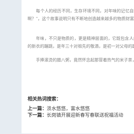
每个人的经历不同，生存环境不同，对年味的记忆自然
啊？”，这个故事说明只有不断地创造越来越多的物质财
年味，不只是物质的，更是精神层面的，它既包含人间
的新衣的蹦跳，是年三十对祖先的敬酒，是初一对父母的
手捧滚烫的腊八粥，竟然怀念起那冒着热气的米子茶，
相关热词搜索：
上一篇：
涢水悠悠，富水悠悠
下一篇：
长岗镇开展迎新春写春联送祝福活动