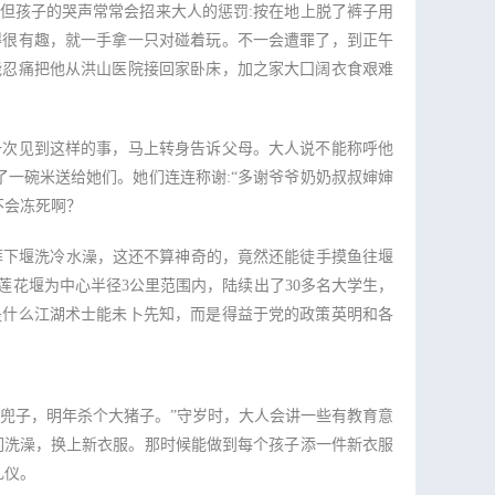
孩子的哭声常常会招来大人的惩罚:按在地上脱了裤子用
得很有趣，就一手拿一只对碰着玩。不一会遭罪了，到正午
能忍痛把他从洪山医院接回家卧床，加之家大囗阔衣食艰难
次见到这样的事，马上转身告诉父母。大人说不能称呼他
了一碗米送给她们。她们连连称谢:“多谢爷爷奶奶叔叔婶婶
不会冻死啊？
裤下堰洗冷水澡，这还不算神奇的，竟然还能徒手摸鱼往堰
花堰为中心半径3公里范围内，陆续出了30多名大学生，
是什么江湖术士能未卜先知，而是得益于党的政策英明和各
兜子，明年杀个大猪子。”守岁时，大人会讲一些有教育意
们洗澡，换上新衣服。那时候能做到每个孩子添一件新衣服
礼仪。