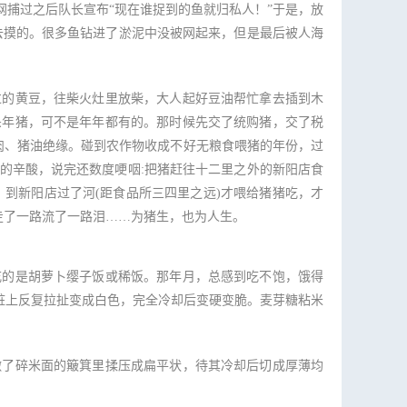
捕过之后队长宣布“现在谁捉到的鱼就归私人！”于是，放
去摸的。很多鱼钻进了淤泥中没被网起来，但是最后被人海
的黄豆，往柴火灶里放柴，大人起好豆油帮忙拿去插到木
杀年猪，可不是年年都有的。那时候先交了统购猪，交了税
猪肉、猪油绝缘。碰到农作物收成不好无粮食喂猪的年份，过
的辛酸，说完还数度哽咽:把猪赶往十二里之外的新阳店食
，到新阳店过了河(距食品所三四里之远)才喂给猪猪吃，才
走了一路流了一路泪……为猪生，也为人生。
的是胡萝卜缨子饭或稀饭。那年月，总感到吃不饱，饿得
桩上反复拉扯变成白色，完全冷却后变硬变脆。麦芽糖粘米
了碎米面的簸箕里揉压成扁平状，待其冷却后切成厚薄均