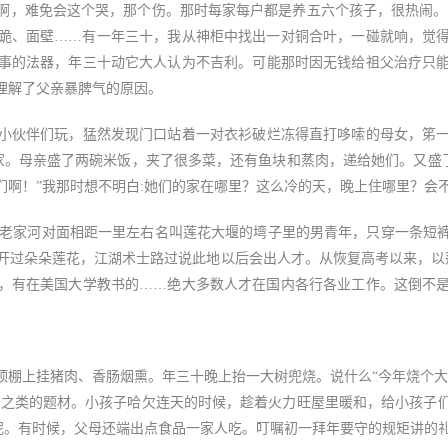
，难免会这个哭，那个伤。那时每家每户都是养五六个孩子，很热闹。但
跪、面壁……有一年三十，我从神柜中找出一对铜合叶，一碰就响，觉
事的法器，年三十动它大人认为不吉利。可能那时因无钱给祖父治疗只
理解了父亲暴脾气的原因。
伙伴们玩，猛然发现门口站着一对衣衫破烂冻得直打哆嗦的母女，笫一
人家。母亲盛了两碗米饭，夹了很多菜，还有鱼块和蒸肉，递给她们。又盛
们啊！”我那时想不明白:她们的家在哪里？这么冷的天，晚上住哪里？会
老家河对面相距一里左右名叫莲花大堰的塆子里的男青年，只穿一条短
开过朵朵莲花，江湖术士路过说此地以后会出人才。从恢复高考以来，以莲
，有在美国大学教书的……绝大多数人才在国内各行各业工作。这倒不
上挂猪肉、香肠烟熏。年三十晚上抬一大树兜烧。说什么“今年烧个大
母之类的题材。小孩子哈欠连天的时候，趁着火力旺屋里暖和，给小孩子
衫呢。有时候，父母还端出点食品一家人吃。叮嘱初一拜年要守的规矩讲的