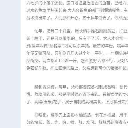
六七岁的小孩子还长。这口堰塘里放进去的鱼苗，已经六
过水的鱼塘里热闹起来:大人会捉鱼的都下到堰塘摸鱼，
战术摸出来了。人们那种开心，五十多年过去了，依然历
忙年。腊月二十几里，用长柄手推石磨磨黄豆，打豆腐
架上晾干，还是可以做到的。只有干了活，大人才会赏一
费(当年叫做“扯税票”)才可以杀年猪。最苦的年份，喂
年便无猪可杀，只能割几斤肉过个年，平时，一年到头连
品所交，两次都距120差一斤，怎么说好话都不行，只好
免强够斤数。在往回走的路上，父亲想到可怜的猪猪在长达
熬制麦芽糖。每年，父母都要挖葛根制成葛粉，替代粮
慌。熬糖用的米，都是平时狠心省下来的。看着锅里的“
子、高粱(玉米)花子，属于自制的高档美食，正月拿出来
打糍粑。糯米先上圆形木桶蒸熟，倒在水桶里，用干净
匀的块状，蒸、炸、烤、煮、煎，均可。煎熟后趁热撒点