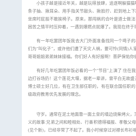
小孩子越是接近年关，越是玩得放肆，追逐啊躲猫猫啊
条子抽、揪耳朵、用手指关节敲头、揪脸拧、赶到地上下
坐席时屁股不敢挨椅子。原来，那闯祸的合叶是道士做法
困苦之情平时压抑着，一遇到爆燃点就爆了。我现在终于
有一年吃罢团年饭我去大门外面准备找同一个塆子的小
们为“叫化子”，或许他们遭了天灾人祸，要可怜(同情)
哥哥姐姐弟弟妹妹接福。你们好人有好报啊！菩萨保佑你
有好几年吃罢团年饭必看的一个“节目”上演了:住在我
边打谷场扔！这个莲花大堰，据老一辈讲，曾平白无故盛
博士硕士好几位，有在卫生部仼职的，有在联合国任职的
级政府教育优先发展的理念。
守岁。通常在泥土地面靠一面土垒的墙边烧柴烤火，顶棚
义的故事:兄弟之间和睦相处、行善积德得福报、孝敬父
(见个新)，已经非常了不起了。我小时候穿过对襟长布