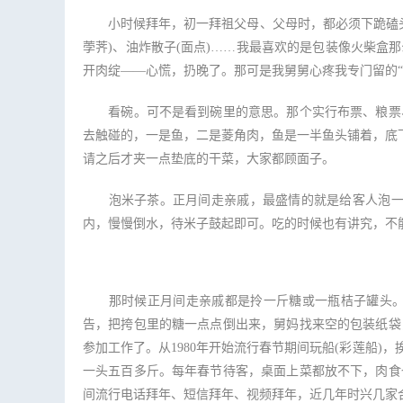
小时候拜年，初一拜祖父母、父母时，都必须下跪磕头的
荸荠)、油炸散子(面点)……我最喜欢的是包装像火柴
开肉绽——心慌，扔晚了。那可是我舅舅心疼我专门留的“
看碗。可不是看到碗里的意思。那个实行布票、粮票、
去触碰的，一是鱼，二是菱角肉，鱼是一半鱼头铺着，底
请之后才夹一点垫底的干菜，大家都顾面子。
泡米子茶。正月间走亲戚，最盛情的就是给客人泡一碗
内，慢慢倒水，待米子鼓起即可。吃的时候也有讲究，不
那时候正月间走亲戚都是拎一斤糖或一瓶桔子罐头。由
告，把挎包里的糖一点点倒出来，舅妈找来空的包装纸袋
参加工作了。从1980年开始流行春节期间玩船(彩莲船
一头五百多斤。每年春节待客，桌面上菜都放不下，肉食
间流行电话拜年、短信拜年、视频拜年，近几年时兴几家