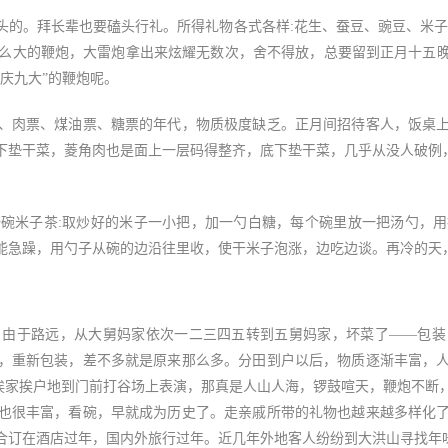
。拜长辈也要磕头行礼。所得礼物各式各样:花生、蚕豆、豌豆、米子
盒那么大的鞭炮，大雷炮拿出来炫耀无数次，舍不得放，总要留到正月十五
庆九大”的鞭炮呢。
肉票、煤油票、糖票的年代，物质极度缺乏。正月间招待客人，饭桌上
下垫干菜，菱角肉也是面上一层码得整齐，底下垫干菜，几乎从没人破例，
米子茶:取炒好的米子一小把，加一勺白糖，每个碗里放一把汤勺，用
能急躁，用勺子从碗的边沿往里收，使干米子泡涨，边吃边谈。再冷的天
于路远，从大舅妈家依次一二三四五转到五舅妈家，坏菜了——包装
，重新包装，差不多就是原来那么多。分田到户以后，物质逐渐丰富，
)，挨家挨户地到门前打谷场上表演，那真是人山人海，锣鼓喧天，鞭炮不
也很丰富，看碗，早就成为历史了。走亲戚所带的礼物也越来越多样化
合订在酒店过年，国内外旅行过年。近几年外地客人纷纷到大洪山寻找年