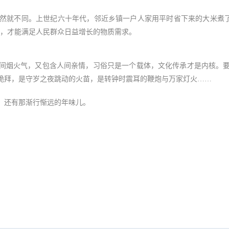
就不同。上世纪六十年代，邻近乡镇一户人家用平时省下来的大米煮了一
富，才能满足人民群众日益增长的物质需求。
烟火气，又包含人间亲情，习俗只是一个载体，文化传承才是内核。要
跪拜，是守岁之夜跳动的火苗，是转钟时震耳的鞭炮与万家灯火……
还有那渐行惭远的年味儿。