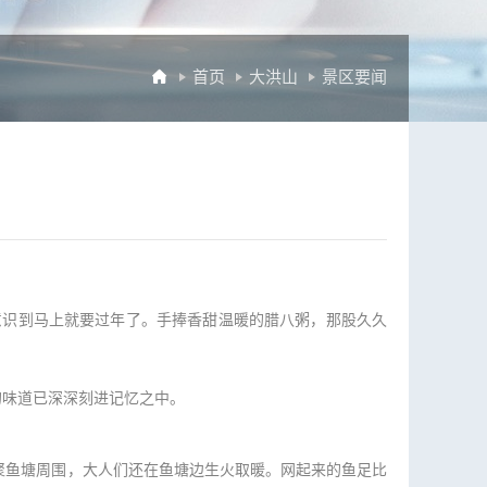

首页
大洪山
景区要闻
识到马上就要过年了。手捧香甜温暖的腊八粥，那股久久
的味道已深深刻进记忆之中。
聚鱼塘周围，大人们还在鱼塘边生火取暖。网起来的鱼足比