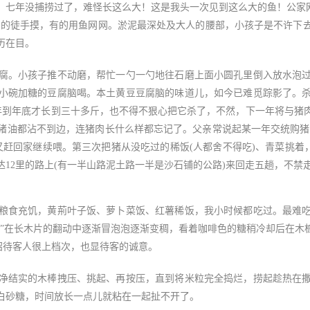
、七年没捕捞过了，难怪长这么大！这是我头一次见到这么大的鱼！公家网
有的徒手摸，有的用鱼网网。淤泥最深处及大人的腰部，小孩子是不许下
历在目。
。小孩子推不动磨，帮忙一勺一勺地往石磨上面小圆孔里倒入放水泡过
小碗加糖的豆腐脑喝。本土黄豆豆腐脑的味道儿，如今已难觅踪影了。
半年到年底才长到三十多斤，也不得不狠心把它杀了，不然，下一年将与
猪油都沾不到边，连猪肉长什么样都忘记了。父亲常说起某一年交统购猪
又赶回家继续喂。第三次把猪从没吃过的稀饭(人都舍不得吃)、青菜挑着
12里的路上(有一半山路泥土路一半是沙石铺的公路)来回走五趟，不禁
食充饥，黄荊叶子饭、萝卜菜饭、红薯稀饭，我小时候都吃过。最难吃
水”在长木片的翻动中逐渐冒泡泡逐渐变稠，看着咖啡色的糖稍冷却后在木
招待客人很上档次，也显待客的诚意。
结实的木棒拽压、挑起、再按压，直到将米粒完全捣烂，捞起趁热在撒
白砂糖，时间放长一点儿就粘在一起扯不开了。