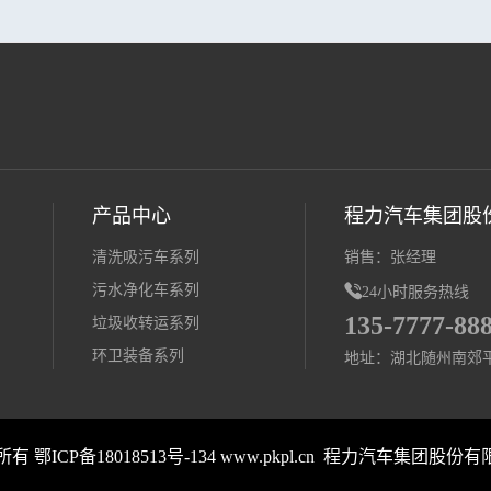
产品中心
程力汽车集团股
清洗吸污车系列
销售：张经理
污水净化车系列

24小时服务热线
135-7777-88
垃圾收转运系列
环卫装备系列
地址：湖北随州南郊
版权所有
鄂ICP备18018513号-134
www.pkpl.cn 程力汽车集团股